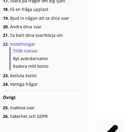
17.
Svara på frågor om dig själv
18.
Få en fråga uppläst
19.
Bjud in någon att se dina svar
20.
Ändra dina svar
21.
Ta bort dina svar/börja om
22.
Inställningar
Tillåt notiser
Byt avändarnamn
Radera mitt konto
23.
Avsluta konto
24.
Vanliga frågor
Övrigt
25.
Inaktiva svar
26.
Säkerhet och GDPR